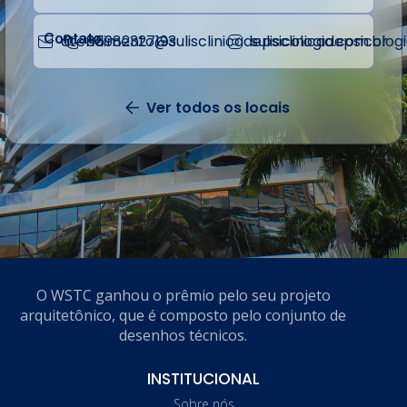
Contato
atendimento@sulisclinicadepsicologia.com.br
85982327193
sulisclinicadepsicolog
Ver todos os locais
Volta
O WSTC ganhou o prêmio pelo seu projeto
arquitetônico, que é composto pelo conjunto de
desenhos técnicos.
INSTITUCIONAL
Sobre nós