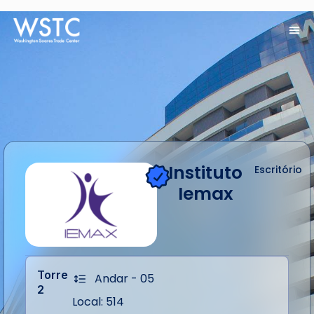
Instituto
Escritório
Iemax
Torre
Andar - 05
2
Local: 514