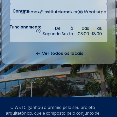
Contato
iemax@institutoiemax.com.br
WhatsApp
Funcionamento
De
à
das
às
Segunda
Sexta
08:00
18:00
Ver todos os locais
Volta
O WSTC ganhou o prêmio pelo seu projeto
arquitetônico, que é composto pelo conjunto de