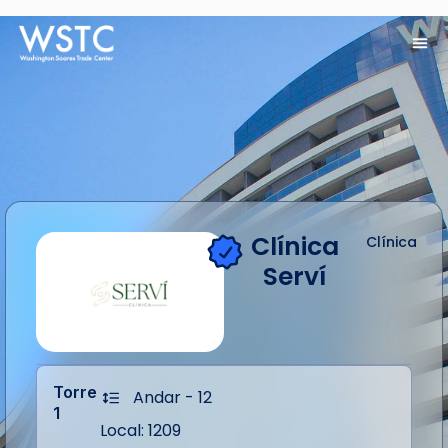
Clínica
Clínica
Serví
Torre
Andar - 12
1
Local: 1209