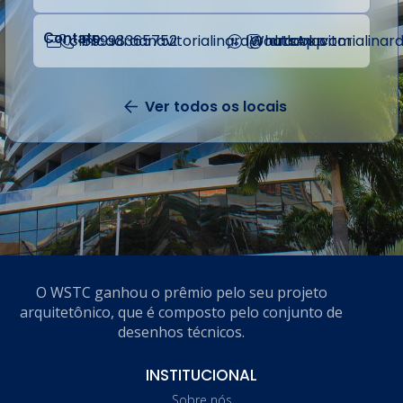
Contato
clinicadraanavitorialinard@outlook.com
85998365752
WhatsApp
draanavitorialinar
Ver todos os locais
Volta
O WSTC ganhou o prêmio pelo seu projeto
arquitetônico, que é composto pelo conjunto de
desenhos técnicos.
INSTITUCIONAL
Sobre nós