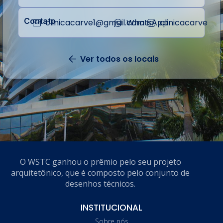
Contato
clinicacarve1@gmail.com
WhatsApp
clinicacarve
Ver todos os locais
Volta
O WSTC ganhou o prêmio pelo seu projeto
arquitetônico, que é composto pelo conjunto de
desenhos técnicos.
INSTITUCIONAL
Sobre nós