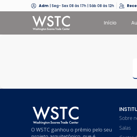
Adm
| Seg- Sex 08 às 17h | Sáb 08 às 12h
Rec
Início
Au
INSTIT
Sobre 
Salas
O WSTC ganhou o prêmio pelo seu
projeto arquitetônico, que é