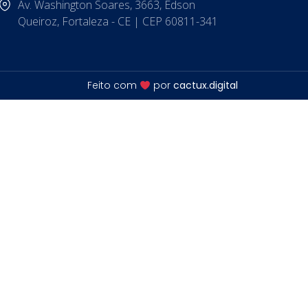
Av. Washington Soares, 3663, Edson
Queiroz, Fortaleza - CE | CEP 60811-341
Feito com
por
cactux.digital