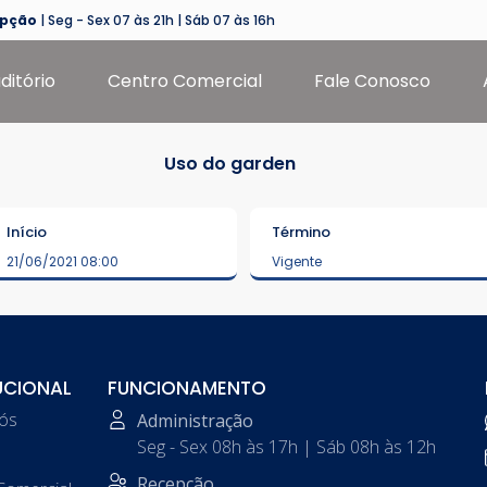
epção
| Seg - Sex 07 às 21h | Sáb 07 às 16h
ditório
Centro Comercial
Fale Conosco
Uso do garden
Início
Término
21/06/2021 08:00
Vigente
UCIONAL
FUNCIONAMENTO
nós
Administração
Seg - Sex 08h às 17h | Sáb 08h às 12h
Recepção