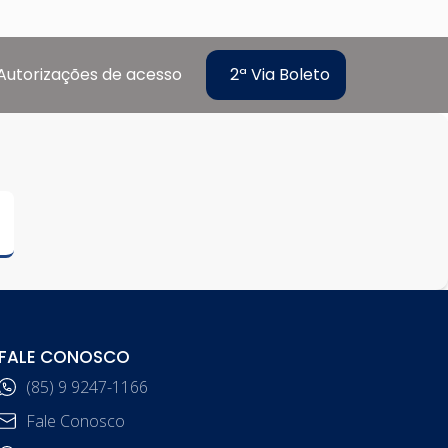
Autorizações de acesso
2ª Via Boleto
FALE CONOSCO
(85) 9 9247-1166
Fale Conosco