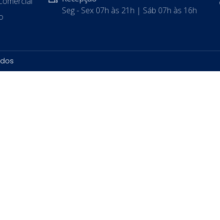
Comercial
Seg - Sex 07h às 21h | Sáb 07h às 16h
io
ados