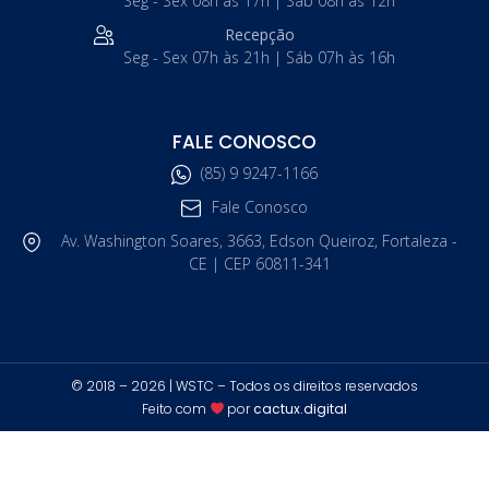
Seg - Sex 08h às 17h | Sáb 08h às 12h
Recepção
Seg - Sex 07h às 21h | Sáb 07h às 16h
FALE CONOSCO
(85) 9 9247-1166
Fale Conosco
Av. Washington Soares, 3663, Edson Queiroz, Fortaleza -
CE | CEP 60811-341
© 2018 – 2026 | WSTC – Todos os direitos reservados
Feito com
por
cactux.digital